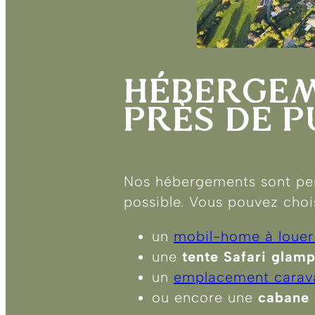
HÉBERGEM
PRÈS DE P
Nos hébergements sont pens
possible. Vous pouvez chois
un
mobil-home à louer
une
tente Safari glam
un
emplacement carav
ou encore une
cabane 