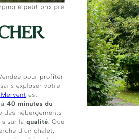
ping à petit prix près de Mervent
 CHER
endée pour profiter
 sans exploser votre
 Mervent
est
, à
40 minutes du
se des hébergements
s sur la
qualité
. Que
erche d’un chalet,