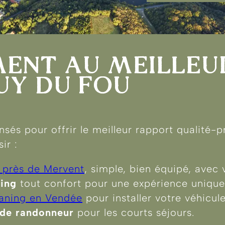
ENT AU MEILLEU
UY DU FOU
és pour offrir le meilleur rapport qualité-pr
ir :
 près de Mervent
, simple, bien équipé, avec v
ping
tout confort pour une expérience unique
aning en Vendée
pour installer votre véhicu
de randonneur
pour les courts séjours.